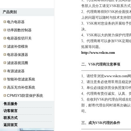
1、代理商将得到地区专员周到
售部人员分工请见VSK联系方式
2、代理商将得到VSK的全面
产品类别
上的问题可以随时与技术支持部
电力电容器
3、VSK将对您业务的开展给
决。
功率因数控制器
4、VSK将以大的努力保护代
电容器投切幵关
5、代理商将可以参加VSK定
滤波补偿模块
拓展等问题。
http://www.vskcn.com
电容器保護器
滤波器扼流圈
二、
VSK
代理商注意事项
------------------------------------------
有源滤波器
1、请经常浏览
www.vskcn.com
网
智能补偿滤波系統
2、请注意务必使用常用且稳定的E
高压无功补偿系统
3、单位必须提供营业执照复印
4、代理商有责任诚实、认真、
CPMSYS防雷保护系统
5、在收到VSK的代理合同或
·
售后服务
部，邮寄代理合同时请再次确认
·
访客留言
司。
·
联系方式
三、成为
VSK
代理的条件
·
返回首页
------------------------------------------