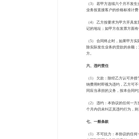
（3） 若甲方连续六个月不发
业务按直接客户的价格标准计
（4） 乙方按要求为甲方开具
记的地址；如甲方在发票方面有
（5） 合同终止时，如果甲方实
除实际发生业务的货款的余额；
方。
六、违约责任
（1） 欠款：除经乙方认可并
纳费用时即视为违约，乙方可不
同应当承担的义务，按本合同约
（2） 违约：本协议的任何一
个月内仍未纠正其违约行为，则
七、一般条款
（1） 不可抗力：本协议的任