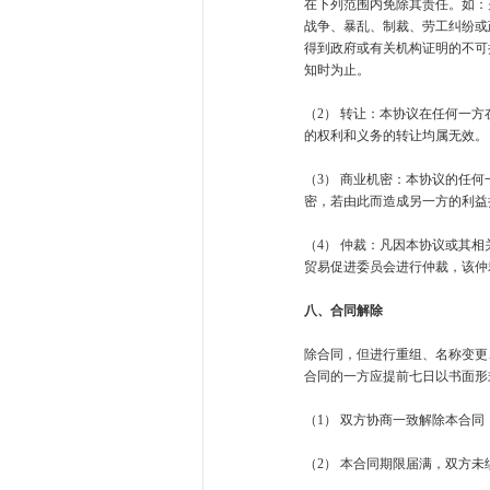
在下列范围内免除其责任。如：
战争、暴乱、制裁、劳工纠纷或
得到政府或有关机构证明的不可
知时为止。
（2） 转让：本协议在任何一
的权利和义务的转让均属无效
（3） 商业机密：本协议的任
密，若由此而造成另一方的利益
（4） 仲裁：凡因本协议或其
贸易促进委员会进行仲裁，该仲
八、合同解除
除合同，但进行重组、名称变更
合同的一方应提前七日以书面形
（1） 双方协商一致解除本合同
（2） 本合同期限届满，双方未