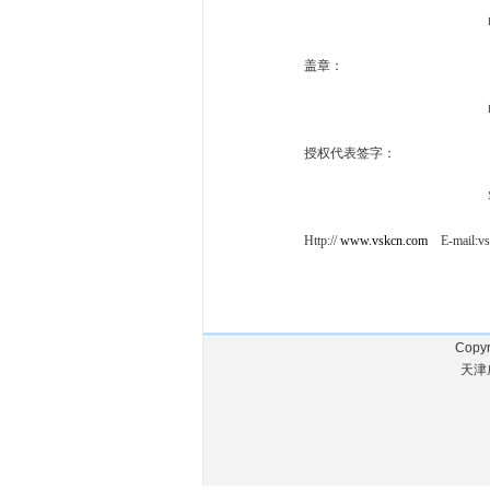
电话：022-2679900
盖章
电话：022-60
授权代表签字： 信函请致：
客服热线：800-818
Http://
www.vskcn.com
E-mail:vs
年 
Copyr
天津