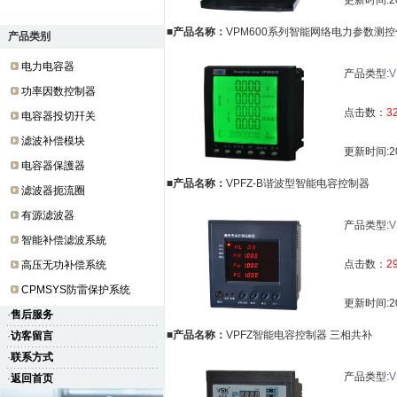
更新时间:20
■产品名称：
VPM600系列智能网络电力参数测控
产品类别
电力电容器
产品类型:
V
功率因数控制器
点击数：
3
电容器投切幵关
滤波补偿模块
更新时间:20
电容器保護器
■产品名称：
VPFZ-B谐波型智能电容控制器
滤波器扼流圈
有源滤波器
产品类型:
V
智能补偿滤波系統
点击数：
2
高压无功补偿系统
CPMSYS防雷保护系统
更新时间:20
·
售后服务
■产品名称：
VPFZ智能电容控制器 三相共补
·
访客留言
·
联系方式
产品类型:
V
·
返回首页